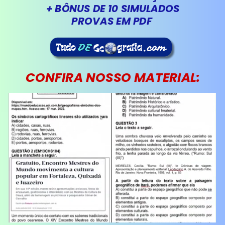
+ BÔNUS DE 10 SIMULADOS
PROVAS EM PDF
Tudo
grafia
DE
DE
Ge
.com
CONFIRA NOSSO MATERIAL: