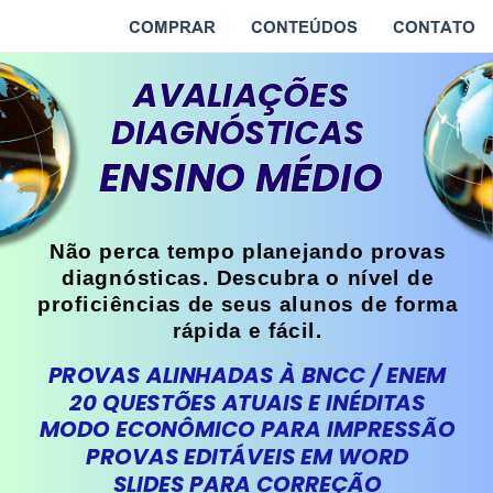
Ativar/desativar mudo
COMPRAR
CONTEÚDOS
CONTATO
AVALIAÇÕES
AVALIAÇÕES
DIAGNÓSTICAS
DIAGNÓSTICAS
ENSINO MÉDIO
ENSINO MÉDIO
Não perca tempo planejando provas
diagnósticas. Descubra o nível de
proficiências de seus alunos de forma
rápida e fácil.
PROVAS ALINHADAS À BNCC / ENEM
20 QUESTÕES ATUAIS E INÉDITAS
MODO ECONÔMICO PARA IMPRESSÃO
PROVAS EDITÁVEIS EM WORD
SLIDES PARA CORREÇÃO